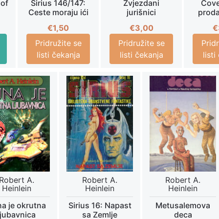
 of
Sirius 146/147:
Zvjezdani
Čovek
Ceste moraju ići
jurišnici
prod
€
1,50
€
3,00
€
Pridružite se
Pridružite se
Prid
listi čekanja
listi čekanja
list
Robert A.
Robert A.
Robert A.
Heinlein
Heinlein
Heinlein
a je okrutna
Sirius 16: Napast
Metusalemova
ljubavnica
sa Zemlje
deca