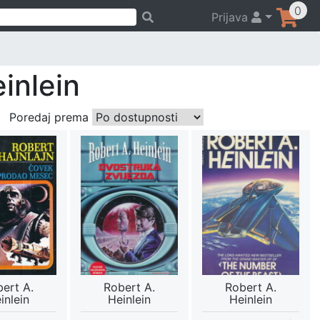
0
Prijava
inlein
Poredaj prema
ert A.
Robert A.
Robert A.
inlein
Heinlein
Heinlein