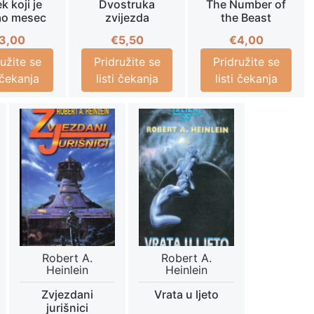
 koji je
Dvostruka
The Number of
ao mesec
zvijezda
the Beast
3,00
€
5,50
€
4,00
ružite se
Pridružite se
Pridružite se
i čekanja
listi čekanja
listi čekanja
Robert A.
Robert A.
Heinlein
Heinlein
Zvjezdani
Vrata u ljeto
jurišnici