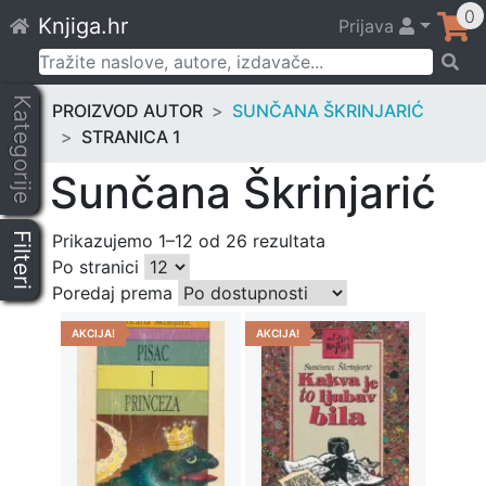
Skip
0
Knjiga.hr
Prijava
to
content
Pretraži:
Kategorije
PROIZVOD AUTOR
SUNČANA ŠKRINJARIĆ
STRANICA 1
Sunčana Škrinjarić
Filteri
Prikazujemo 1–12 od 26 rezultata
Po stranici
Poredaj prema
AKCIJA!
AKCIJA!