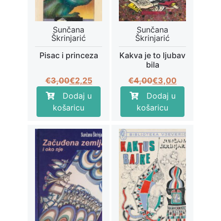
Sunčana
Sunčana
Škrinjarić
Škrinjarić
Pisac i princeza
Kakva je to ljubav
bila
Izvorna
Trenutna
Izvorna
Trenutna
€
3,00
€
2,25
€
4,00
€
3,00
cijena
cijena
cijena
cijena
Dodaj u
Dodaj u
bila
je:
bila
je:
košaricu
košaricu
je:
€2,25.
je:
€3,00.
€3,00.
€4,00.