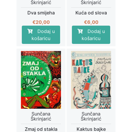
Škrinjarić
Škrinjarić
Dva smijeha
Kuća od slova
€
20,00
€
6,00
Dodaj u
Dodaj u
košaricu
košaricu
Sunčana
Sunčana
Škrinjarić
Škrinjarić
Zmaj od stakla
Kaktus bajke