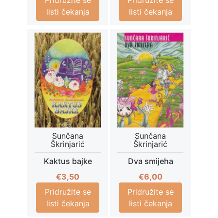
listi čekanja
listi čekanja
Sunčana
Sunčana
Škrinjarić
Škrinjarić
Kaktus bajke
Dva smijeha
€
3,50
€
6,00
Pridružite se
Pridružite se
listi čekanja
listi čekanja