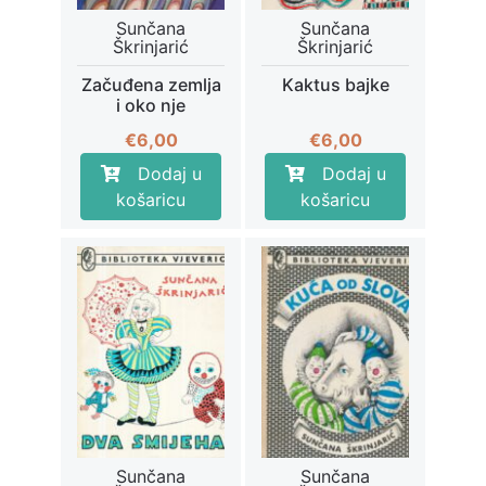
Sunčana
Sunčana
Škrinjarić
Škrinjarić
Začuđena zemlja
Kaktus bajke
i oko nje
€
6,00
€
6,00
Dodaj u
Dodaj u
košaricu
košaricu
Sunčana
Sunčana