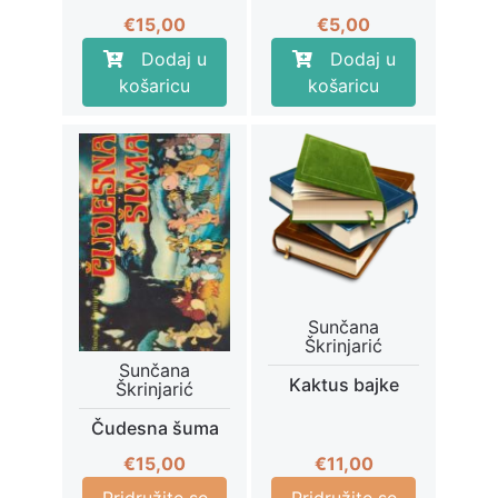
€
15,00
€
5,00
Dodaj u
Dodaj u
košaricu
košaricu
Sunčana
Škrinjarić
Sunčana
Kaktus bajke
Škrinjarić
Čudesna šuma
€
11,00
€
15,00
Pridružite se
Pridružite se