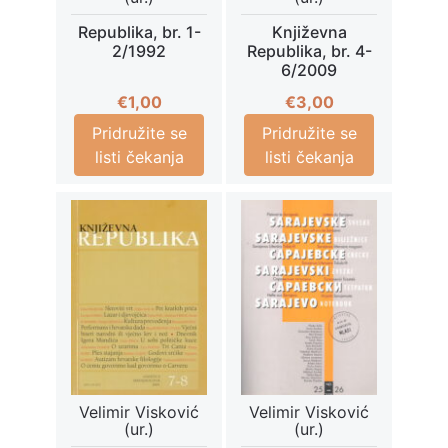
Republika, br. 1-
Književna
2/1992
Republika, br. 4-
6/2009
€
1,00
€
3,00
Pridružite se
Pridružite se
listi čekanja
listi čekanja
Velimir Visković
Velimir Visković
(ur.)
(ur.)