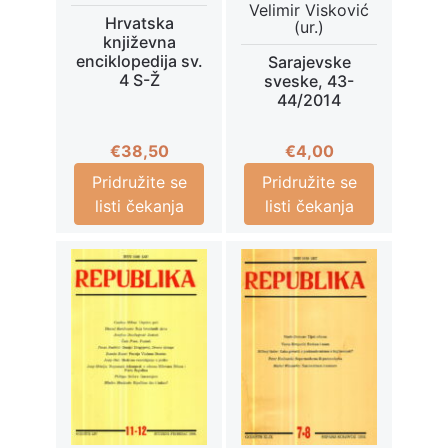
Velimir Visković
Hrvatska
(ur.)
književna
enciklopedija sv.
Sarajevske
4 S-Ž
sveske, 43-
44/2014
€
38,50
€
4,00
Pridružite se
Pridružite se
listi čekanja
listi čekanja