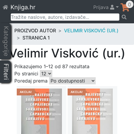
Skip
0
Knjiga.hr
Prijava
to
content
Pretraži:
Kategorije
PROIZVOD AUTOR
VELIMIR VISKOVIĆ (UR.)
STRANICA 1
Velimir Visković (ur.)
Filteri
Prikazujemo 1–12 od 87 rezultata
Po stranici
Poredaj prema
AKCIJA!
AKCIJA!