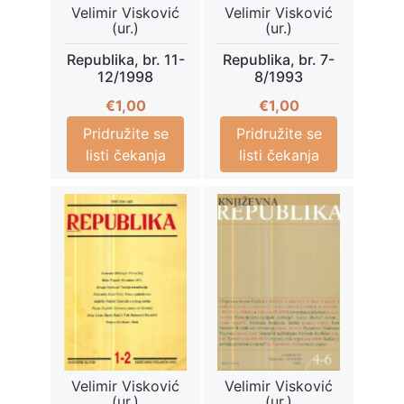
Velimir Visković
Velimir Visković
(ur.)
(ur.)
Republika, br. 11-
Republika, br. 7-
12/1998
8/1993
€
1,00
€
1,00
Pridružite se
Pridružite se
listi čekanja
listi čekanja
Velimir Visković
Velimir Visković
(ur.)
(ur.)