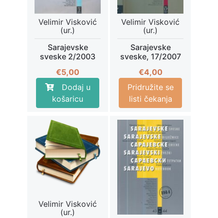
Velimir Visković
Velimir Visković
(ur.)
(ur.)
Sarajevske
Sarajevske
sveske 2/2003
sveske, 17/2007
€
5,00
€
4,00
Dodaj u
Pridružite se
košaricu
listi čekanja
Velimir Visković
(ur.)