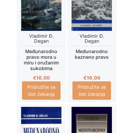
Vladimir Đ.
Vladimir Đ.
Degan
Degan
Međunarodno
Međunarodno
pravo mora u
kazneno pravo
miru i oružanim
sukobima
€
16,00
€
16,00
Pridružite se
Pridružite se
listi čekanja
listi čekanja