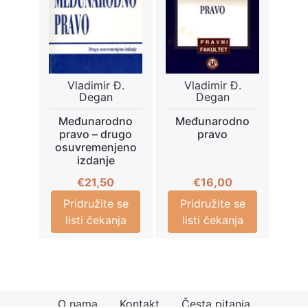
Vladimir Đ.
Vladimir Đ.
Degan
Degan
Međunarodno
Međunarodno
pravo – drugo
pravo
osuvremenjeno
izdanje
€
21,50
€
16,00
Pridružite se
Pridružite se
listi čekanja
listi čekanja
O nama
Kontakt
Česta pitanja