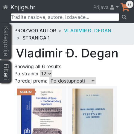
Skip
0
Knjiga.hr
Prijava
to
content
Pretraži:
Kategorije
PROIZVOD AUTOR
VLADIMIR Đ. DEGAN
STRANICA 1
Vladimir Đ. Degan
Filteri
Showing all 6 results
Po stranici
Poredaj prema
AKCIJA!