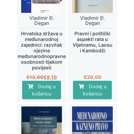
Vladimir Đ.
Vladimir Đ.
Degan
Degan
Hrvatska država u
Pravni i politički
međunarodnoj
aspekti rata u
zajednici: razvitak
Vijetnamu, Laosu
njezine
i Kambodži
međunarodnopravne
osobnosti tijekom
povijesti
Izvorna
Trenutna
€
13,00
€
9,10
€
20,00
cijena
cijena
Dodaj u
Dodaj u
bila
je:
košaricu
košaricu
je:
€9,10.
€13,00.