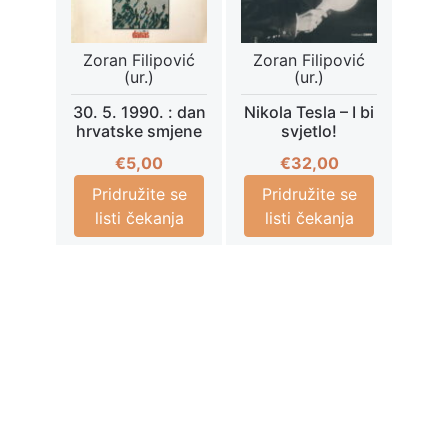
Zoran Filipović
Zoran Filipović
(ur.)
(ur.)
30. 5. 1990. : dan
Nikola Tesla – I bi
hrvatske smjene
svjetlo!
€
5,00
€
32,00
Pridružite se
Pridružite se
listi čekanja
listi čekanja