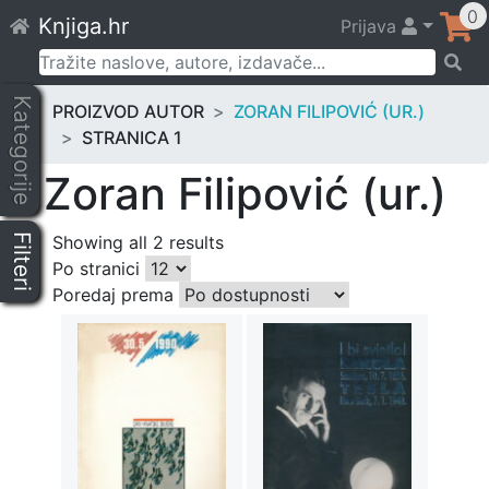
Skip
0
Knjiga.hr
Prijava
to
content
Pretraži:
Kategorije
PROIZVOD AUTOR
ZORAN FILIPOVIĆ (UR.)
STRANICA 1
Zoran Filipović (ur.)
Filteri
Showing all 2 results
Po stranici
Poredaj prema