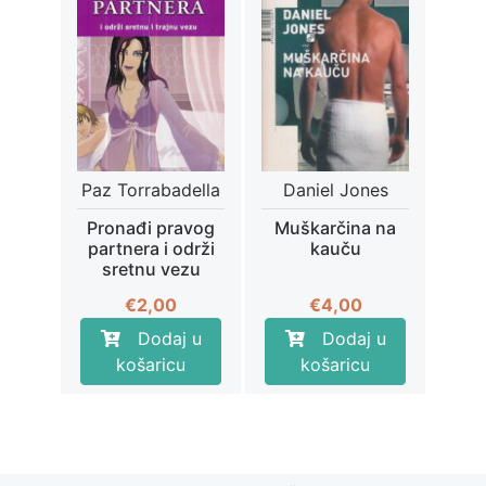
Paz Torrabadella
Daniel Jones
Pronađi pravog
Muškarčina na
partnera i održi
kauču
sretnu vezu
€
2,00
€
4,00
Dodaj u
Dodaj u
košaricu
košaricu