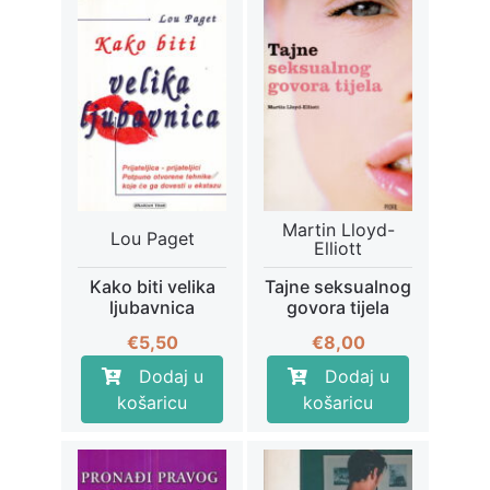
Martin Lloyd-
Lou Paget
Elliott
Kako biti velika
Tajne seksualnog
ljubavnica
govora tijela
€
5,50
€
8,00
Dodaj u
Dodaj u
košaricu
košaricu