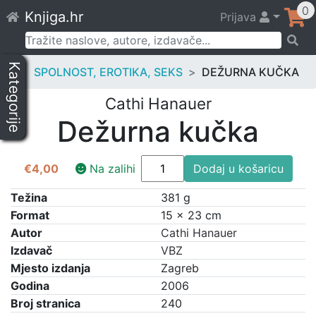
Skip
0
Knjiga.hr
Prijava
to
content
Pretraži:
Kategorije
SPOLNOST, EROTIKA, SEKS
DEŽURNA KUČKA
Cathi Hanauer
Dežurna kučka
Dežurna
€
4,00
Na zalihi
Dodaj u košaricu
kučka
količina
Težina
381 g
Format
15 × 23 cm
Autor
Cathi Hanauer
Izdavač
VBZ
Mjesto izdanja
Zagreb
Godina
2006
Broj stranica
240