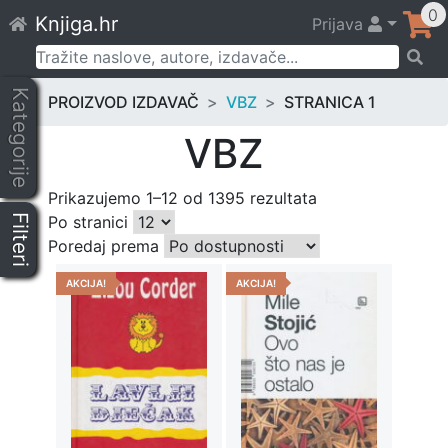
Skip
0
Knjiga.hr
Prijava
to
content
Pretraži:
Kategorije
PROIZVOD IZDAVAČ
VBZ
STRANICA 1
VBZ
Prikazujemo 1–12 od 1395 rezultata
Filteri
Po stranici
Poredaj prema
AKCIJA!
AKCIJA!