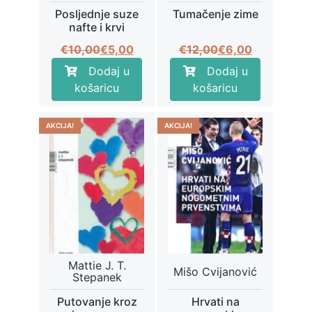
Posljednje suze
Tumačenje zime
nafte i krvi
Izvorna
Trenutna
Izvorna
Trenutna
€
10,00
€
5,00
€
12,00
€
6,00
cijena
cijena
cijena
cijena
Dodaj u
Dodaj u
bila
je:
bila
je:
košaricu
košaricu
je:
€5,00.
je:
€6,00.
€10,00.
€12,00.
AKCIJA!
AKCIJA!
Mattie J. T.
Mišo Cvijanović
Stepanek
Putovanje kroz
Hrvati na