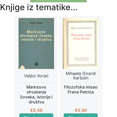
Knjige iz tematike...
Mihaela Girardi
Veljko Korać
Karšulin
Marksovo
Filozofska misao
shvatanje
Frane Petrića
čoveka, istorije i
društva
€
3,50
€
5,50