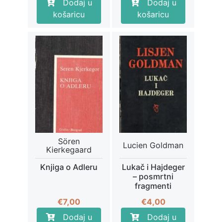
Dodaj u
Dodaj u
košaricu
košaricu
Sören
Lucien Goldman
Kierkegaard
Knjiga o Adleru
Lukač i Hajdeger
– posmrtni
fragmenti
€
7,00
€
4,00
Dodaj u
Dodaj u