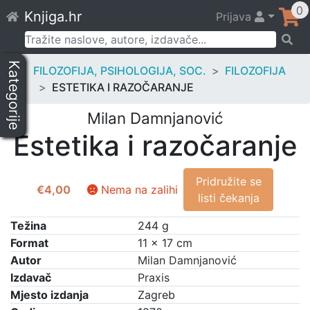
Skip
0
Knjiga.hr
Prijava
to
content
Pretraži:
Kategorije
FILOZOFIJA, PSIHOLOGIJA, SOC.
FILOZOFIJA
ESTETIKA I RAZOČARANJE
Milan Damnjanović
Estetika i razočaranje
Pridružite se
€
4,00
Nema na zalihi
listi čekanja
Težina
244 g
Format
11 × 17 cm
Autor
Milan Damnjanović
Izdavač
Praxis
Mjesto izdanja
Zagreb