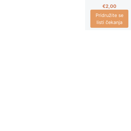
€
2,00
Pridružite se
listi čekanja