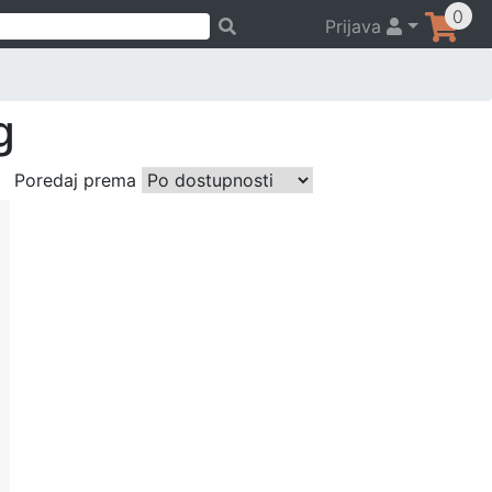
0
Prijava
g
Poredaj prema