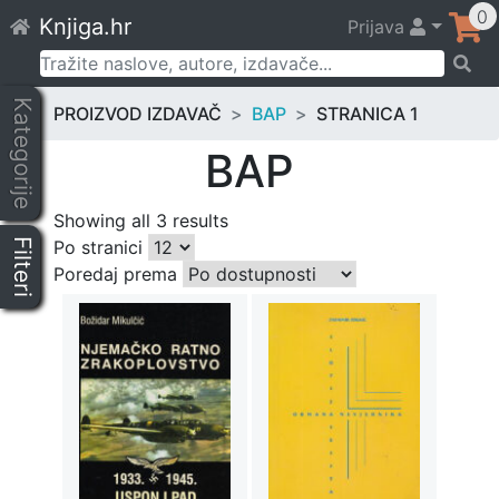
Skip
0
Knjiga.hr
Prijava
to
content
Pretraži:
Kategorije
PROIZVOD IZDAVAČ
BAP
STRANICA 1
BAP
Showing all 3 results
Filteri
Po stranici
Poredaj prema