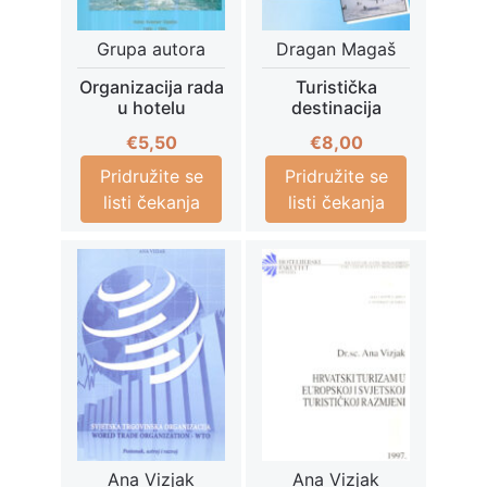
Grupa autora
Dragan Magaš
Organizacija rada
Turistička
u hotelu
destinacija
€
5,50
€
8,00
Pridružite se
Pridružite se
listi čekanja
listi čekanja
Ana Vizjak
Ana Vizjak