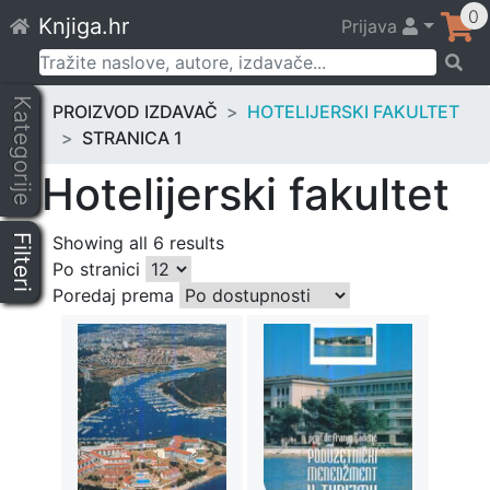
Skip
0
Knjiga.hr
Prijava
to
content
Pretraži:
Kategorije
PROIZVOD IZDAVAČ
HOTELIJERSKI FAKULTET
STRANICA 1
Hotelijerski fakultet
Filteri
Showing all 6 results
Po stranici
Poredaj prema