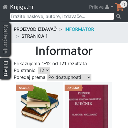
Skip
0
Knjiga.hr
Prijava
to
content
Pretraži:
Kategorije
PROIZVOD IZDAVAČ
INFORMATOR
STRANICA 1
Informator
Filteri
Prikazujemo 1–12 od 121 rezultata
Po stranici
Poredaj prema
AKCIJA!
AKCIJA!