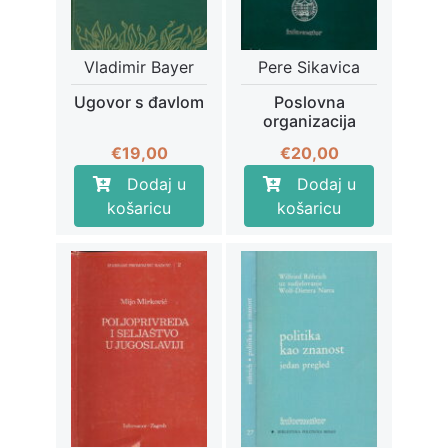
Vladimir Bayer
Pere Sikavica
Ugovor s đavlom
Poslovna
organizacija
€
19,00
€
20,00
Dodaj u
Dodaj u
košaricu
košaricu