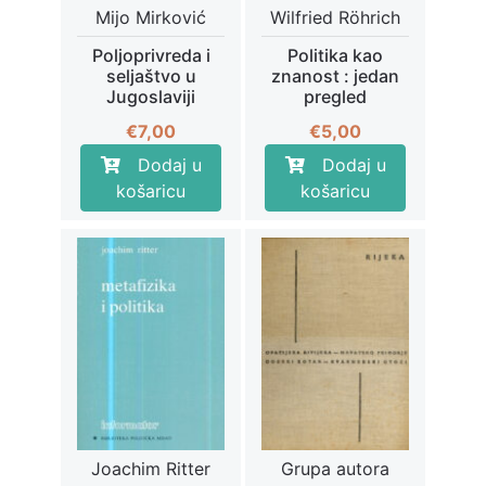
Mijo Mirković
Wilfried Röhrich
Poljoprivreda i
Politika kao
seljaštvo u
znanost : jedan
Jugoslaviji
pregled
€
7,00
€
5,00
Dodaj u
Dodaj u
košaricu
košaricu
Joachim Ritter
Grupa autora