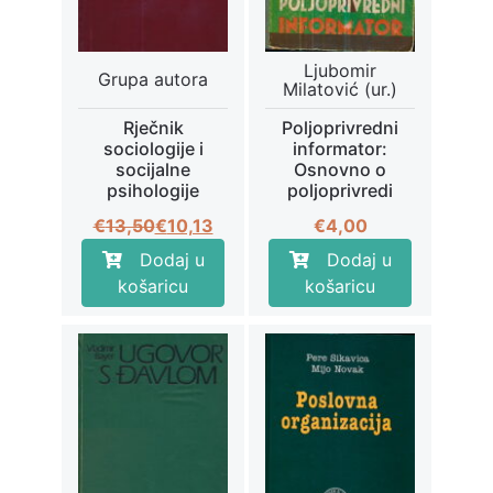
Ljubomir
Grupa autora
Milatović (ur.)
Rječnik
Poljoprivredni
sociologije i
informator:
socijalne
Osnovno o
psihologije
poljoprivredi
Izvorna
Trenutna
€
13,50
€
10,13
€
4,00
cijena
cijena
Dodaj u
Dodaj u
bila
je:
košaricu
košaricu
je:
€10,13.
€13,50.