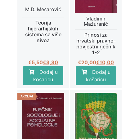
M.D. Mesarović
Vladimir
Teorija
Mažuranić
hijerarhijskih
sistema sa više
Prinosi za
nivoa
hrvatski pravno-
povjestni rječnik
1-2
Izvorna
Trenutna
Izvorna
Trenutna
€
5,50
€
3,30
€
20,00
€
10,00
cijena
cijena
cijena
cijena
Dodaj u
Dodaj u
bila
je:
bila
je:
košaricu
košaricu
je:
€3,30.
je:
€10,00.
€5,50.
€20,00.
AKCIJA!