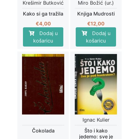
Krešimir Butković
Miro Božić (ur.)
Kako si ga tražila
Knjiga Mudrosti
€
4,00
€
12,00
Dodaj u
Dodaj u
košaricu
košaricu
Ignac Kulier
Čokolada
Što i kako
jedemo: sve je