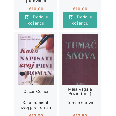
putovanja
€
10,00
€
10,00
Dodaj u
Dodaj u
košaricu
košaricu
Maja Vagaja
Oscar Collier
Božić (prir.)
Kako napisati
Tumač snova
svoj prvi roman
€
12,00
€
13,50