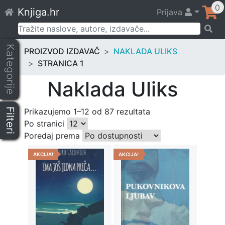
Skip
0
Knjiga.hr
Prijava
to
content
Pretraži:
Kategorije
PROIZVOD IZDAVAČ
NAKLADA ULIKS
STRANICA 1
Naklada Uliks
Filteri
Prikazujemo 1–12 od 87 rezultata
Po stranici
Poredaj prema
AKCIJA!
AKCIJA!