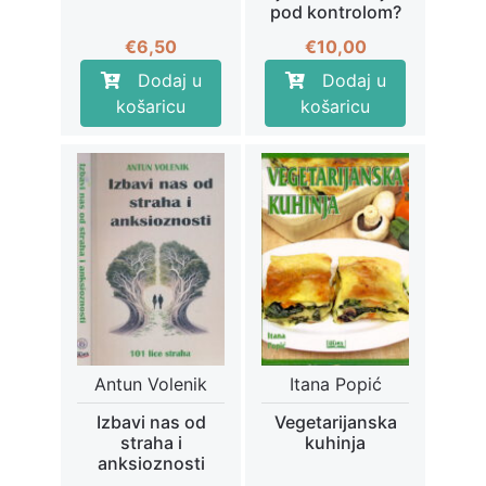
pod kontrolom?
€
6,50
€
10,00
Dodaj u
Dodaj u
košaricu
košaricu
Antun Volenik
Itana Popić
Izbavi nas od
Vegetarijanska
straha i
kuhinja
anksioznosti