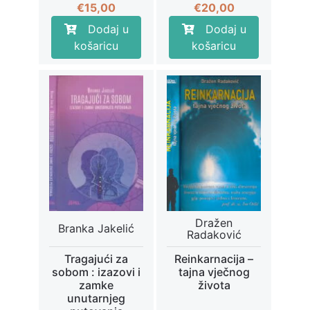
€
15,00
€
20,00
Dodaj u
Dodaj u
košaricu
košaricu
Dražen
Branka Jakelić
Radaković
Tragajući za
Reinkarnacija –
sobom : izazovi i
tajna vječnog
zamke
života
unutarnjeg