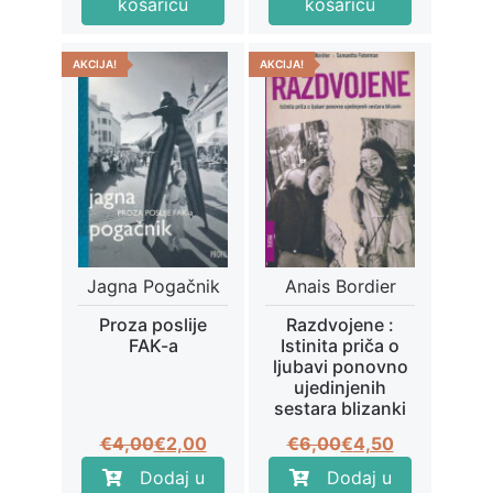
košaricu
košaricu
je:
€2,00.
€4,00.
AKCIJA!
AKCIJA!
Jagna Pogačnik
Anais Bordier
Proza poslije
Razdvojene :
FAK-a
Istinita priča o
ljubavi ponovno
ujedinjenih
sestara blizanki
Izvorna
Trenutna
Izvorna
Trenutna
€
4,00
€
2,00
€
6,00
€
4,50
cijena
cijena
cijena
cijena
Dodaj u
Dodaj u