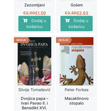
Zezomljani
Golem
Izvorna
Trenutna
Izvorna
Trenutna
€
2,00
€
1,50
€
3,50
€
2,63
cijena
cijena
cijena
cijena
Dodaj u
Dodaj u
bila
je:
bila
je:
košaricu
košaricu
je:
€1,50.
je:
€2,63.
€2,00.
€3,50.
AKCIJA!
AKCIJA!
Silvije Tomašević
Peter Forbes
Dvojica papa –
Macaklinovo
Ivan Pavao II. i
stopalo
Benedikt XVI.