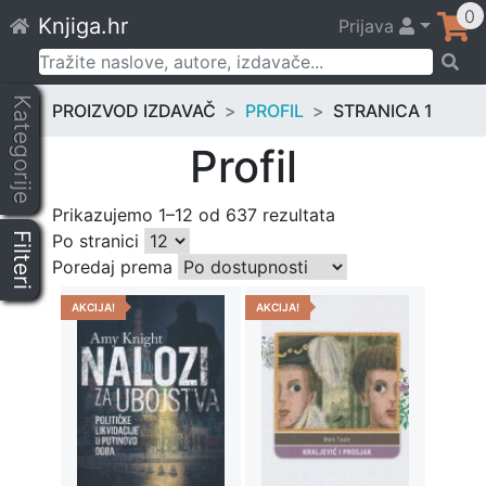
Skip
0
Knjiga.hr
Prijava
to
content
Pretraži:
Kategorije
PROIZVOD IZDAVAČ
PROFIL
STRANICA 1
Profil
Prikazujemo 1–12 od 637 rezultata
Filteri
Po stranici
Poredaj prema
AKCIJA!
AKCIJA!