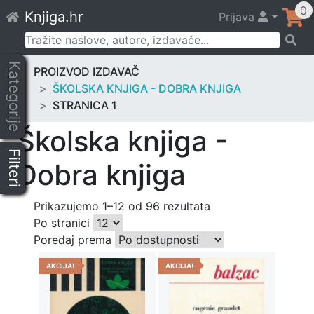
Skip
0
Knjiga.hr
Prijava
to
content
Pretraži:
Kategorije
PROIZVOD IZDAVAČ
ŠKOLSKA KNJIGA - DOBRA KNJIGA
STRANICA 1
Školska knjiga -
Filteri
Dobra knjiga
Prikazujemo 1–12 od 96 rezultata
Po stranici
Poredaj prema
AKCIJA!
AKCIJA!