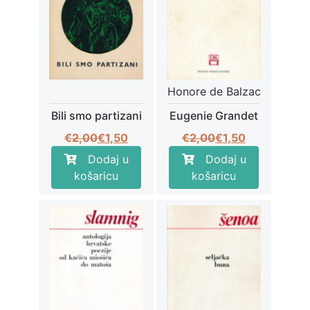
Honore de Balzac
Bili smo partizani
Eugenie Grandet
Izvorna
Trenutna
Izvorna
Trenutna
€
2,00
€
1,50
€
2,00
€
1,50
cijena
cijena
cijena
cijena
Dodaj u
Dodaj u
bila
je:
bila
je:
košaricu
košaricu
je:
€1,50.
je:
€1,50.
€2,00.
€2,00.