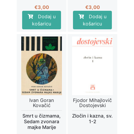
€
3,00
€
3,00
Dodaj u
Dodaj u
košaricu
košaricu
Ivan Goran
Fjodor Mihajlovič
Kovačić
Dostojevski
Smrt u čizmama,
Zločin i kazna, sv.
Sedam zvonara
1-2
majke Marije