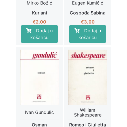
Mirko Božić
Eugen Kumičić
Kurlani
Gospođa Sabina
€
2,00
€
3,00
Dodaj u
Dodaj u
košaricu
košaricu
William
Ivan Gundulić
Shakespeare
Osman
Romeo i Giulietta