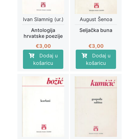
Ivan Slamnig (ur.)
August Šenoa
Antologija
Seljačka buna
hrvatske poezije
€
3,00
€
3,00
Dodaj u
Dodaj u
košaricu
košaricu