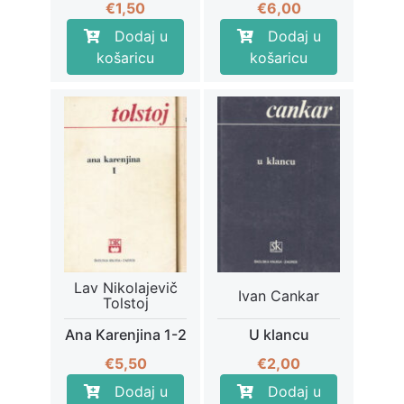
€
1,50
€
6,00
Dodaj u
Dodaj u
košaricu
košaricu
Lav Nikolajevič
Ivan Cankar
Tolstoj
Ana Karenjina 1-2
U klancu
€
5,50
€
2,00
Dodaj u
Dodaj u