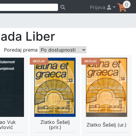
0
Prijava
lada Liber
Poredaj prema
AKCIJA!
AKCIJA!
ao Vuk
Zlatko Šešelj
Zlatko Šešelj (ur.)
vlović
(prir.)