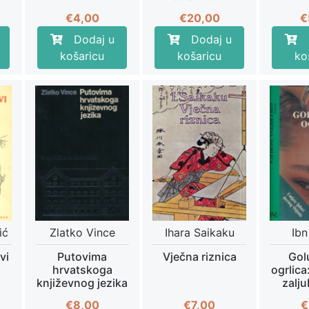
€
4,00
€
20,00
€
Dodaj u
Dodaj u
košaricu
košaricu
ko
ić
Zlatko Vince
Ihara Saikaku
Ib
vi
Putovima
Vječna riznica
Gol
hrvatskoga
ogrlica:
književnog jezika
zalju
€
8,00
€
7,00
€