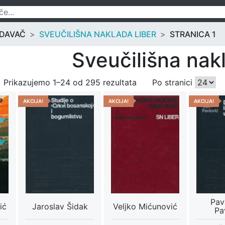
ZDAVAČ
SVEUČILIŠNA NAKLADA LIBER
STRANICA 1
Sveučilišna nak
Prikazujemo 1–24 od 295 rezultata
Po stranici
AKCIJA!
AKCIJA!
AKCIJA!
Pav
ić
Jaroslav Šidak
Veljko Mićunović
Pa