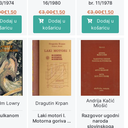
 3/1974
16/1980
br. 11/1978
Izvorna
Trenutna
Izvorna
Trenutna
Izvorna
Trenutna
00
€
1,50
€
3,00
€
1,50
€
3,00
€
1,50
cijena
cijena
cijena
cijena
cijena
cijena
Dodaj u
Dodaj u
Dodaj u
bila
je:
bila
je:
bila
je:
šaricu
košaricu
košaricu
je:
€1,50.
je:
€1,50.
je:
€1,50.
€3,00.
€3,00.
€3,00.
Andrija Kačić
lm Lowry
Dragutin Krpan
Miošić
vulkanom
Laki motori I.
Razgovor ugodni
Motorna goriva …
naroda
slovinskoga