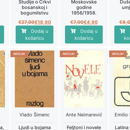
Studije o Crkvi
Moskovske
Duše
bosanskoj i
godine
umj
bogumilstvu
1956/1958.
a
tna
Izvorna
Trenutna
Izvorna
Trenutna
€
27,00
€
18,90
€
7,00
€
4,90
€
8,
cijena
cijena
cijena
cijena
Dodaj u
Dodaj u
bila
je:
bila
je:
košaricu
košaricu
ko
.
je:
€18,90.
je:
€4,90.
.
€27,00.
€7,00.
AKCIJA!
AKCIJA!
AKCIJA!
Vlado Šimenc
Ante Neimarević
Emilio 
a,
Ljudi u bojama
Feljtoni i novele
Latina 