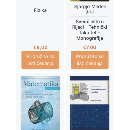
Gjorgjo Meden
Fizika
(ur.)
Sveučilište u
Rijeci – Tehnički
fakultet –
Monografija
€
8,00
€
7,00
Pridružite se
Pridružite se
listi čekanja
listi čekanja