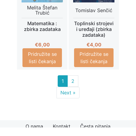
Melita Štefan
Tomislav Senčić
Trubić
Matematika :
Toplinski strojevi
zbirka zadataka
i uređaji (zbirka
zadataka)
€
6,00
€
4,00
Pridružite se
Pridružite se
listi čekanja
listi čekanja
1
2
Next »
O nama
Kontakt
Česta pitanja