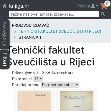
Skip
0
Knjiga.hr
Prijava
to
content
Pretraži:
Kategorije
PROIZVOD IZDAVAČ
TEHNIČKI FAKULTET SVEUČILIŠTA U RIJECI
STRANICA 1
Tehnički fakultet
Filteri
Sveučilišta u Rijeci
Prikazujemo 1–12 od 14 rezultata
Po stranici
Poredaj prema