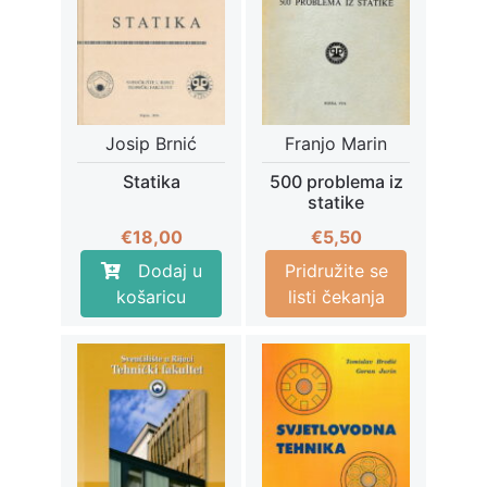
Josip Brnić
Franjo Marin
Statika
500 problema iz
statike
€
18,00
€
5,50
Dodaj u
Pridružite se
košaricu
listi čekanja