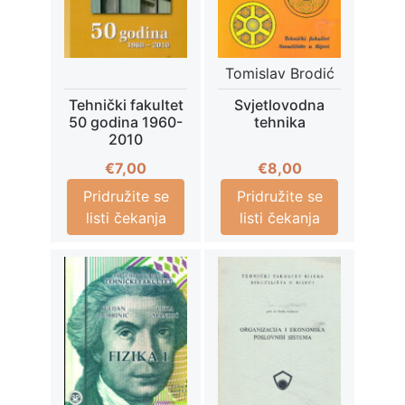
Tomislav Brodić
Tehnički fakultet
Svjetlovodna
50 godina 1960-
tehnika
2010
€
7,00
€
8,00
Pridružite se
Pridružite se
listi čekanja
listi čekanja