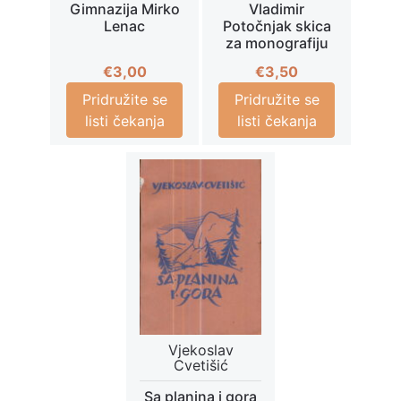
Gimnazija Mirko
Vladimir
Lenac
Potočnjak skica
za monografiju
€
3,00
€
3,50
Pridružite se
Pridružite se
listi čekanja
listi čekanja
Vjekoslav
Cvetišić
Sa planina i gora