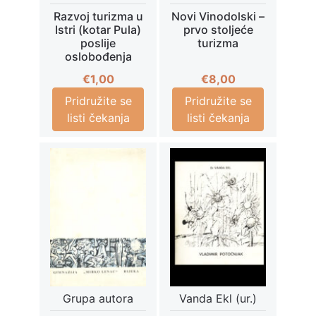
Razvoj turizma u
Novi Vinodolski –
Istri (kotar Pula)
prvo stoljeće
poslije
turizma
oslobođenja
€
1,00
€
8,00
Pridružite se
Pridružite se
listi čekanja
listi čekanja
Grupa autora
Vanda Ekl (ur.)