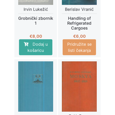
Irvin Lukežić
Berislav Vranić
Grobnički zbornik
Handling of
1
Refrigerated
Cargoes
€
8,00
€
6,00
Dodaj u
Pridružite se
košaricu
listi čekanja