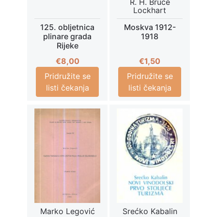
R. H. Bruce
Lockhart
125. obljetnica
Moskva 1912-
plinare grada
1918
Rijeke
€
8,00
€
1,50
Pridružite se
Pridružite se
listi čekanja
listi čekanja
Marko Legović
Srećko Kabalin