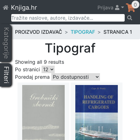
Skip
0
Knjiga.hr
Prijava
to
content
Pretraži:
Kategorije
PROIZVOD IZDAVAČ
TIPOGRAF
STRANICA 1
Tipograf
Showing all 9 results
Filteri
Po stranici
Poredaj prema