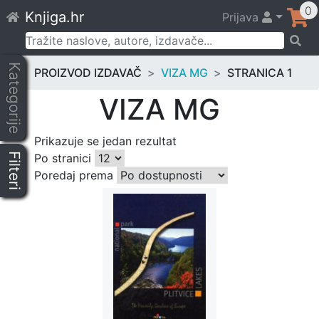
Skip
0
Knjiga.hr
Prijava
to
content
Pretraži:
Kategorije
PROIZVOD IZDAVAČ
VIZA MG
STRANICA 1
VIZA MG
Prikazuje se jedan rezultat
Filteri
Po stranici
Poredaj prema