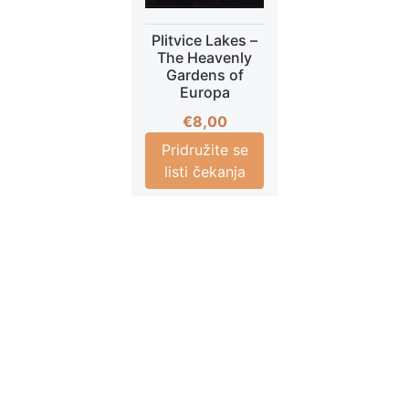
Plitvice Lakes –
The Heavenly
Gardens of
Europa
€
8,00
Pridružite se
listi čekanja