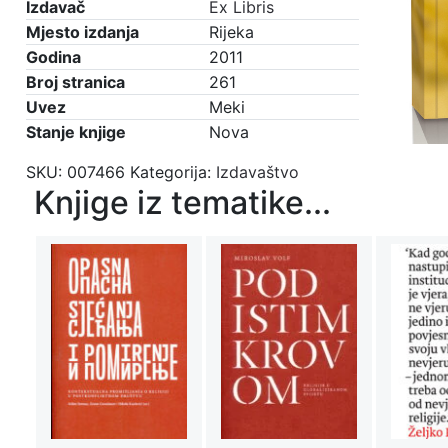
uvez)
Izdavač
Ex Libris
količina
Mjesto izdanja
Rijeka
Godina
2011
Broj stranica
261
Uvez
Meki
Stanje knjige
Nova
SKU:
007466
Kategorija:
Izdavaštvo
Knjige iz tematike...