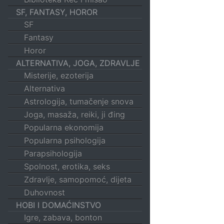
SF, FANTASY, HOROR
SF
Fantasy
Horor
ALTERNATIVA, JOGA, ZDRAVLJE
Misterije, ezoterija
Alternativa
Astrologija, tumačenje snova
Joga, masaža, reiki, ji đing
Popularna ekonomija
Popularna psihologija
Parapsihologija
Spolnost, erotika, seks
Zdravlje, samopomoć, dijeta
Duhovnost
HOBI I DOMAĆINSTVO
Igre, zabava, bonton