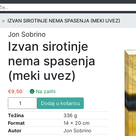
IZVAN SIROTINJE NEMA SPASENJA (MEKI UVEZ)
Jon Sobrino
Izvan sirotinje
nema spasenja
(meki uvez)
€
9,50
Na zalihi
Izvan
Dodaj u košaricu
sirotinje
nema
Težina
336 g
spasenja
Format
14 × 20 cm
(meki
Autor
Jon Sobrino