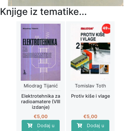
Knjige iz tematike...
Miodrag Tijanić
Tomislav Toth
Elektrotehnika za
Protiv kiše i vlage
radioamatere (VIII
izdanje)
€
5,00
€
5,00
Dodaj u
Dodaj u