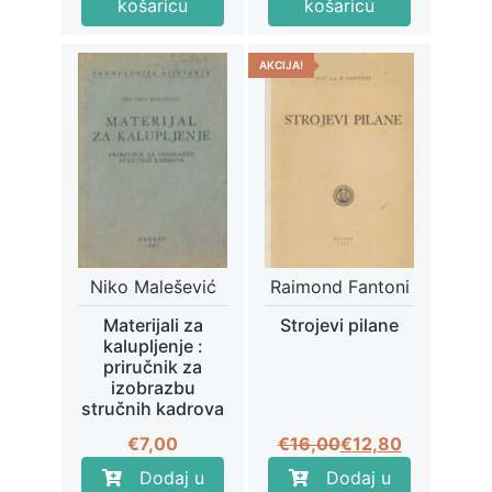
košaricu
košaricu
AKCIJA!
Niko Malešević
Raimond Fantoni
Materijali za
Strojevi pilane
kalupljenje :
priručnik za
izobrazbu
stručnih kadrova
Izvorna
Trenutna
€
7,00
€
16,00
€
12,80
cijena
cijena
Dodaj u
Dodaj u