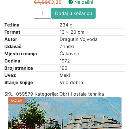
€
4,00
€
3,20
Na zalihi
Izvorna
Trenutna
Kako
cijena
cijena
Dodaj u košaricu
urediti
bila
je:
Težina
dvorišta,
234 g
je:
€3,20.
ograde,
Format
13 × 20 cm
€4,00.
vrtove
Autor
Dragutin Vojvoda
i
Izdavač
Zrinski
parkove
Mjesto izdanja
Čakovec
-
Godina
1972
Vrtni
Broj stranica
196
uređaji
Uvez
Meki
količina
Stanje knjige
Vrlo dobro
SKU:
059579
Kategorija:
Obrt i ostala tehnika
AKCIJA!