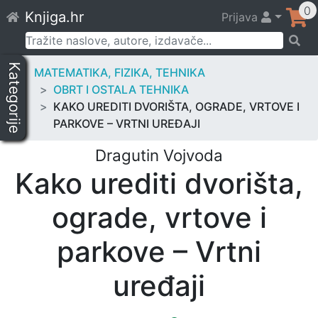
Skip
0
Knjiga.hr
Prijava
to
content
Pretraži:
Kategorije
MATEMATIKA, FIZIKA, TEHNIKA
OBRT I OSTALA TEHNIKA
KAKO UREDITI DVORIŠTA, OGRADE, VRTOVE I
PARKOVE – VRTNI UREĐAJI
Dragutin Vojvoda
Kako urediti dvorišta,
ograde, vrtove i
parkove – Vrtni
uređaji