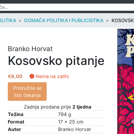
OLITIKA
DOMAĆA POLITIKA I PUBLICISTIKA
KOSOVSK
Branko Horvat
Kosovsko pitanje
€
6,00
Nema na zalihi
Pridružite se
listi čekanja
Zadnja prodana prije
2 tjedna
Težina
794 g
Format
17 × 25 cm
Autor
Branko Horvat