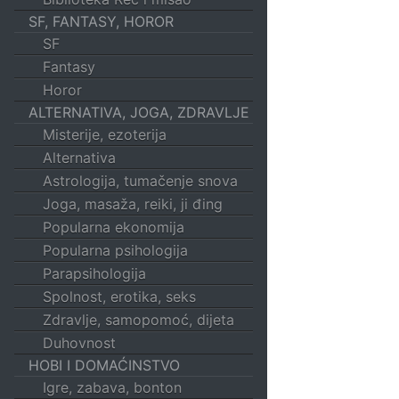
SF, FANTASY, HOROR
SF
Fantasy
Horor
ALTERNATIVA, JOGA, ZDRAVLJE
Misterije, ezoterija
Alternativa
Astrologija, tumačenje snova
Joga, masaža, reiki, ji đing
Popularna ekonomija
Popularna psihologija
Parapsihologija
Spolnost, erotika, seks
Zdravlje, samopomoć, dijeta
Duhovnost
HOBI I DOMAĆINSTVO
Igre, zabava, bonton