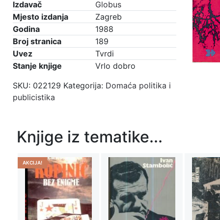
Izdavač
Globus
Mjesto izdanja
Zagreb
Godina
1988
Broj stranica
189
Uvez
Tvrdi
Stanje knjige
Vrlo dobro
SKU:
022129
Kategorija:
Domaća politika i
publicistika
Knjige iz tematike...
AKCIJA!