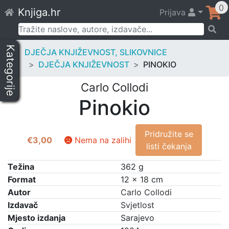
Skip
0
Knjiga.hr
Prijava
to
content
Pretraži:
Kategorije
DJEČJA KNJIŽEVNOST, SLIKOVNICE
DJEČJA KNJIŽEVNOST
PINOKIO
Carlo Collodi
Pinokio
Pridružite se
€
3,00
Nema na zalihi
listi čekanja
Težina
362 g
Format
12 × 18 cm
Autor
Carlo Collodi
Izdavač
Svjetlost
Mjesto izdanja
Sarajevo