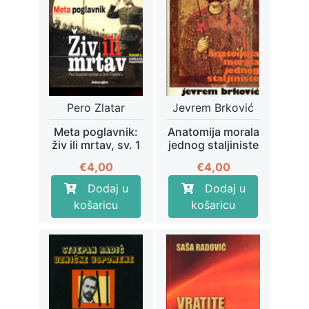
Pero Zlatar
Jevrem Brković
Meta poglavnik:
Anatomija morala
živ ili mrtav, sv. 1
jednog staljiniste
€
4,00
€
4,00
Dodaj u
Dodaj u
košaricu
košaricu