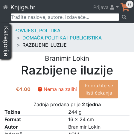
Skip
0
Knjiga.hr
Prijava
to
content
Pretraži:
Kategorije
POVIJEST, POLITIKA
DOMAĆA POLITIKA I PUBLICISTIKA
RAZBIJENE ILUZIJE
Branimir Lokin
Razbijene iluzije
Pridružite se
€
4,00
Nema na zalihi
listi čekanja
Zadnja prodana prije
2 tjedna
Težina
244 g
Format
16 × 24 cm
Autor
Branimir Lokin