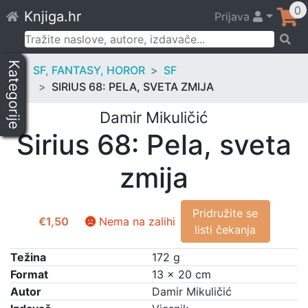
Skip
0
Knjiga.hr
Prijava
to
content
Pretraži:
Kategorije
SF, FANTASY, HOROR
SF
SIRIUS 68: PELA, SVETA ZMIJA
Damir Mikuličić
Sirius 68: Pela, sveta
zmija
Pridružite se
€
1,50
Nema na zalihi
listi čekanja
Težina
172 g
Format
13 × 20 cm
Autor
Damir Mikuličić