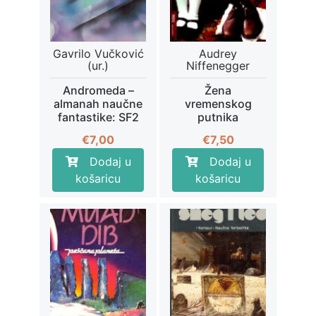
Gavrilo Vučković
Audrey
(ur.)
Niffenegger
Andromeda –
Žena
almanah naučne
vremenskog
fantastike: SF2
putnika
€
7,00
€
7,50
Dodaj u
Dodaj u
košaricu
košaricu