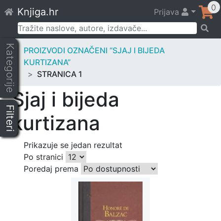
Skip
0
Knjiga.hr
Prijava
to
content
Pretraži:
Kategorije
PROIZVODI OZNAČENI “SJAJ I BIJEDA
KURTIZANA”
STRANICA 1
Sjaj i bijeda
Filteri
kurtizana
Prikazuje se jedan rezultat
Po stranici
Poredaj prema