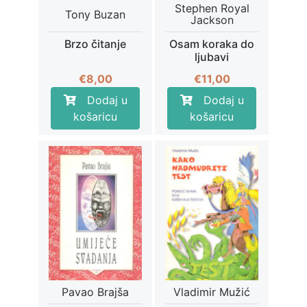
Stephen Royal
Tony Buzan
Jackson
Brzo čitanje
Osam koraka do
ljubavi
€
8,00
€
11,00
Dodaj u
Dodaj u
košaricu
košaricu
Pavao Brajša
Vladimir Mužić