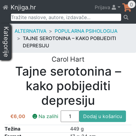
Skip
0
Knjiga.hr
Prijava
to
content
Pretraži:
Kategorije
ALTERNATIVA
POPULARNA PSIHOLOGIJA
TAJNE SEROTONINA – KAKO POBIJEDITI
DEPRESIJU
Carol Hart
Tajne serotonina –
kako pobijediti
depresiju
Tajne
€
6,00
Na zalihi
Dodaj u košaricu
serotonina
-
Težina
449 g
kako