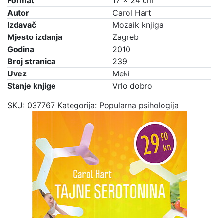
Format
17 × 24 cm
pobijediti
Autor
Carol Hart
depresiju
Izdavač
Mozaik knjiga
količina
Mjesto izdanja
Zagreb
Godina
2010
Broj stranica
239
Uvez
Meki
Stanje knjige
Vrlo dobro
SKU:
037767
Kategorija:
Popularna psihologija