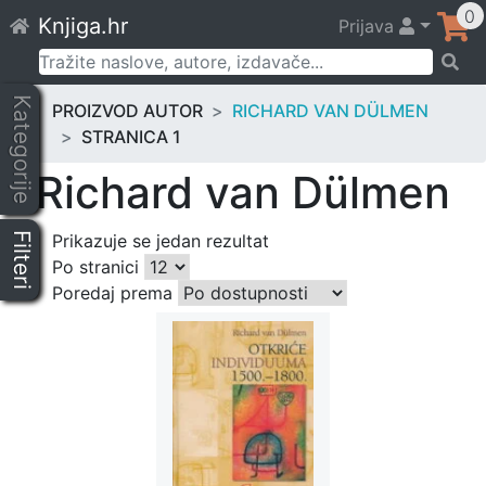
Skip
0
Knjiga.hr
Prijava
to
content
Pretraži:
Kategorije
PROIZVOD AUTOR
RICHARD VAN DÜLMEN
STRANICA 1
Richard van Dülmen
Filteri
Prikazuje se jedan rezultat
Po stranici
Poredaj prema