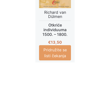
Richard van
Dülmen
Otkriće
individuuma
1500. – 1800.
€
13,50
Pridružite se
listi čekanja