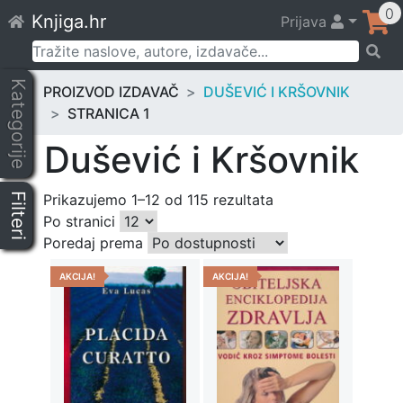
Skip
0
Knjiga.hr
Prijava
to
content
Pretraži:
Kategorije
PROIZVOD IZDAVAČ
DUŠEVIĆ I KRŠOVNIK
STRANICA 1
Dušević i Kršovnik
Filteri
Prikazujemo 1–12 od 115 rezultata
Po stranici
Poredaj prema
AKCIJA!
AKCIJA!