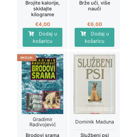
Brojite kalorije,
Brže uči, više
skidajte
nauči
kilograme
€
4,00
€
6,00
Dodaj u
Dodaj u
košaricu
košaricu
AKCIJA!
Gradimir
Dominik Maduna
Radivojević
Brodovi srama
Službeni psi