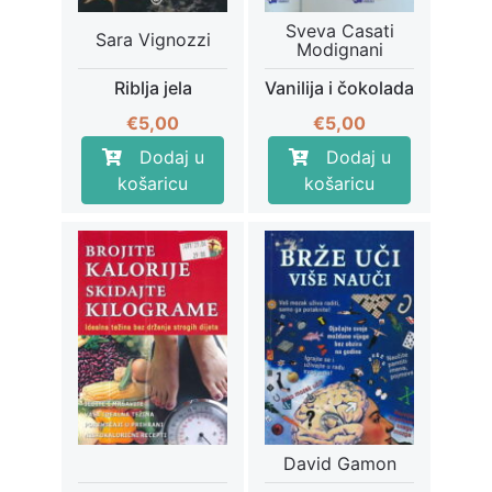
Sveva Casati
Sara Vignozzi
Modignani
Riblja jela
Vanilija i čokolada
€
5,00
€
5,00
Dodaj u
Dodaj u
košaricu
košaricu
David Gamon