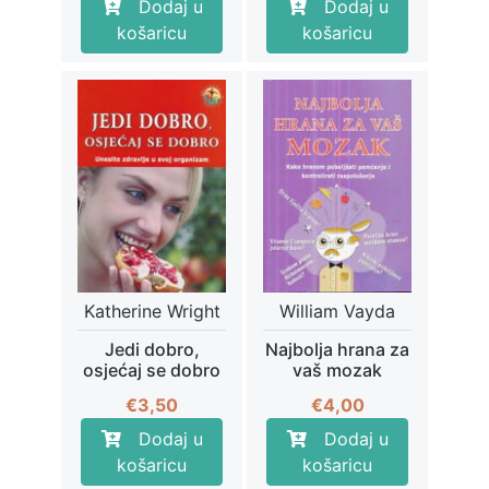
Dodaj u
Dodaj u
košaricu
košaricu
Katherine Wright
William Vayda
Jedi dobro,
Najbolja hrana za
osjećaj se dobro
vaš mozak
€
3,50
€
4,00
Dodaj u
Dodaj u
košaricu
košaricu