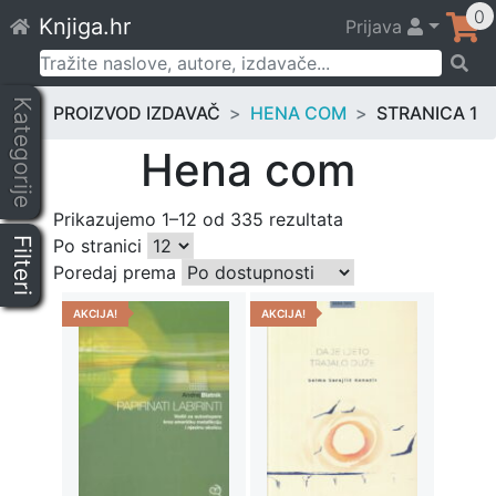
Skip
0
Knjiga.hr
Prijava
to
content
Pretraži:
Kategorije
PROIZVOD IZDAVAČ
HENA COM
STRANICA 1
Hena com
Prikazujemo 1–12 od 335 rezultata
Filteri
Po stranici
Poredaj prema
AKCIJA!
AKCIJA!