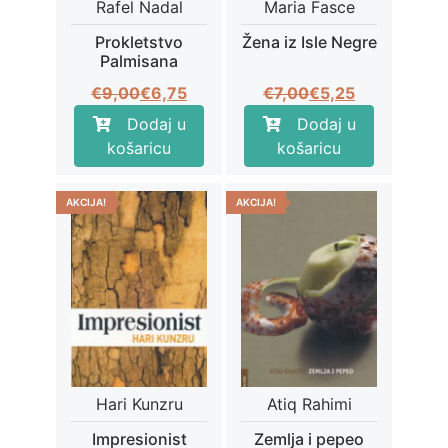
Rafel Nadal
Maria Fasce
Prokletstvo
Žena iz Isle Negre
Palmisana
Izvorna
Trenutna
Izvorna
Trenutna
€
9,00
€
6,75
€
7,00
€
5,25
cijena
cijena
cijena
cijena
Dodaj u
Dodaj u
bila
je:
bila
je:
košaricu
košaricu
je:
€6,75.
je:
€5,25.
€9,00.
€7,00.
AKCIJA!
AKCIJA!
Hari Kunzru
Atiq Rahimi
Impresionist
Zemlja i pepeo