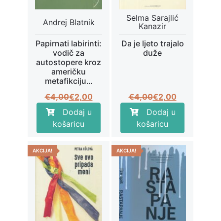
Selma Sarajlić
Andrej Blatnik
Kanazir
Papirnati labirinti:
Da je ljeto trajalo
vodič za
duže
autostopere kroz
američku
metafikciju…
Izvorna
Trenutna
Izvorna
Trenutna
€
4,00
€
2,00
€
4,00
€
2,00
cijena
cijena
cijena
cijena
Dodaj u
Dodaj u
bila
je:
bila
je:
košaricu
košaricu
je:
€2,00.
je:
€2,00.
€4,00.
€4,00.
AKCIJA!
AKCIJA!