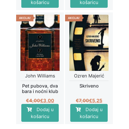
košaricu
košaricu
je:
€4,50.
je:
€5,63.
€6,00.
€7,50.
AKCIJA!
AKCIJA!
John Williams
Ozren Majerić
Pet pubova, dva
Skriveno
bara i noćni klub
Izvorna
Trenutna
Izvorna
Trenutna
€
4,00
€
3,00
€
7,00
€
5,25
cijena
cijena
cijena
cijena
Dodaj u
Dodaj u
bila
je:
bila
je:
košaricu
košaricu
je:
€3,00.
je:
€5,25.
€4,00.
€7,00.