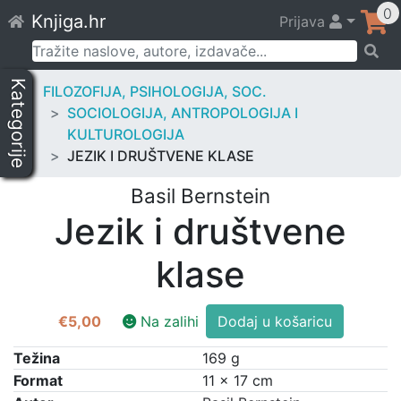
Skip
0
Knjiga.hr
Prijava
to
content
Pretraži:
Kategorije
FILOZOFIJA, PSIHOLOGIJA, SOC.
SOCIOLOGIJA, ANTROPOLOGIJA I
KULTUROLOGIJA
JEZIK I DRUŠTVENE KLASE
Basil Bernstein
Jezik i društvene
klase
Jezik
€
5,00
Na zalihi
Dodaj u košaricu
i
društvene
Težina
169 g
klase
Format
11 × 17 cm
količina