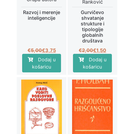
Ranković
Razvoj i merenje
Gurvičevo
inteligencije
shvatanje
strukture i
tipologije
globalnih
društava
Izvorna
Trenutna
Izvorna
Trenutna
€
5,00
€
3,75
€
2,00
€
1,50
cijena
cijena
cijena
cijena
Dodaj u
Dodaj u
bila
je:
bila
je:
košaricu
košaricu
je:
€3,75.
je:
€1,50.
€5,00.
€2,00.