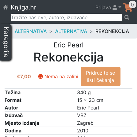
Skip
0
Knjiga.hr
Prijava
to
content
Pretraži:
Kategorije
ALTERNATIVA
ALTERNATIVA
REKONEKCIJA
Eric Pearl
Rekonekcija
Pridružite se
€
7,00
Nema na zalihi
listi čekanja
Težina
340 g
Format
15 × 23 cm
Autor
Eric Pearl
Izdavač
VBZ
Mjesto izdanja
Zagreb
Godina
2010