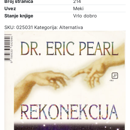
Broj stranica
214
Uvez
Meki
Stanje knjige
Vrlo dobro
SKU:
025031
Kategorija:
Alternativa
Previous
Next