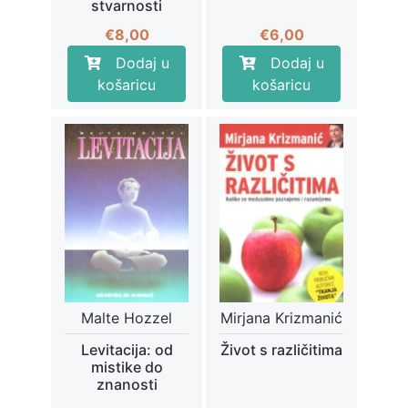
stvarnosti
€
8,00
€
6,00
Dodaj u
Dodaj u
košaricu
košaricu
Malte Hozzel
Mirjana Krizmanić
Levitacija: od
Život s različitima
mistike do
znanosti